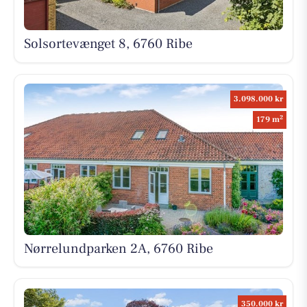
Solsortevænget 8, 6760 Ribe
3.098.000 kr
2
179 m
Nørrelundparken 2A, 6760 Ribe
350.000 kr