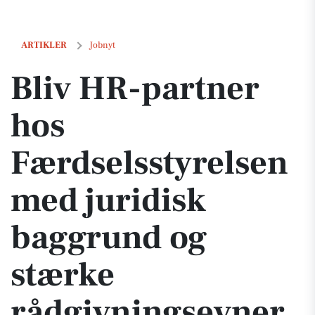
Bliv HR-partner hos Færdselsstyrelsen med juridisk baggrund og st
ARTIKLER
Jobnyt
Bliv HR-partner
hos
Færdselsstyrelsen
med juridisk
baggrund og
stærke
rådgivningsevner