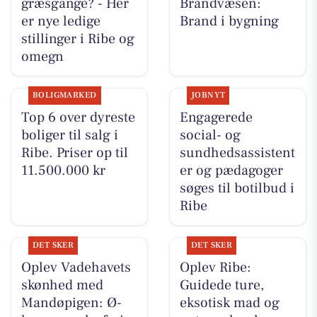
græsgange? - Her
Brandvæsen:
er nye ledige
Brand i bygning
stillinger i Ribe og
omegn
BOLIGMARKED
JOBNYT
Top 6 over dyreste
Engagerede
boliger til salg i
social- og
Ribe. Priser op til
sundhedsassistent
11.500.000 kr
er og pædagoger
søges til botilbud i
Ribe
DET SKER
DET SKER
Oplev Vadehavets
Oplev Ribe:
skønhed med
Guidede ture,
Mandøpigen: Ø-
eksotisk mad og