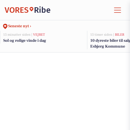
VORES
Ribe
Seneste nyt ›
15 minutter siden |
VEJRET
15 timer siden |
BILER
Sol og rolige vinde i dag
10 dyreste biler til sa
Esbjerg Kommune