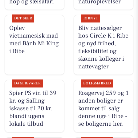
hop og sælsafari
naturoplevelser
DET SKER
JOBNYT
Oplev
Bliv nattesælger
vietnamesisk mad
hos Circle K i Ribe
med Bánh Mí King
og nyd frihed,
i Ribe
fleksibilitet og
skønne kolleger i
nattevagter
DAGLIGVARER
BOLIGMARKED
Spier PS vin til 39
Roagervej 259 og 1
kr. og Salling
anden boliger er
iskasse til 20 kr.
kommet til salg
blandt ugens
denne uge i Ribe -
lokale tilbud
se boligerne her.