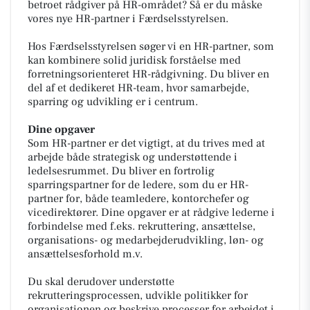
betroet rådgiver på HR-området? Så er du måske
vores nye HR-partner i Færdselsstyrelsen.
Hos Færdselsstyrelsen søger vi en HR-partner, som
kan kombinere solid juridisk forståelse med
forretningsorienteret HR-rådgivning. Du bliver en
del af et dedikeret HR-team, hvor samarbejde,
sparring og udvikling er i centrum.
Dine opgaver
Som HR-partner er det vigtigt, at du trives med at
arbejde både strategisk og understøttende i
ledelsesrummet. Du bliver en fortrolig
sparringspartner for de ledere, som du er HR-
partner for, både teamledere, kontorchefer og
vicedirektører. Dine opgaver er at rådgive lederne i
forbindelse med f.eks. rekruttering, ansættelse,
organisations- og medarbejderudvikling, løn- og
ansættelsesforhold m.v.
Du skal derudover understøtte
rekrutteringsprocessen, udvikle politikker for
organisationen og beskrive processer for arbejdet i