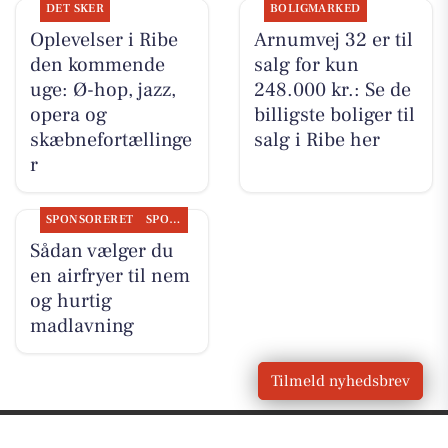
DET SKER
BOLIGMARKED
Oplevelser i Ribe
Arnumvej 32 er til
den kommende
salg for kun
uge: Ø-hop, jazz,
248.000 kr.: Se de
opera og
billigste boliger til
skæbnefortællinge
salg i Ribe her
r
SPONSORERET
SPONSORERET INDHOLD
Sådan vælger du
en airfryer til nem
og hurtig
madlavning
Tilmeld nyhedsbrev