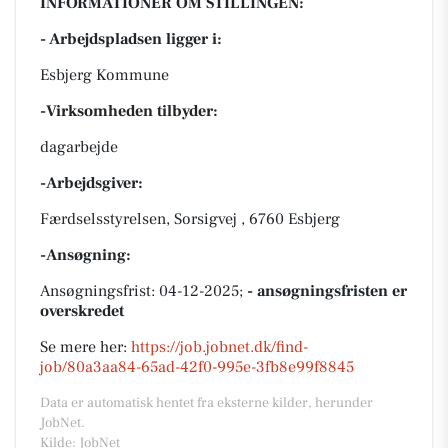
INFORMATIONER OM STILLINGEN:
- Arbejdspladsen ligger i:
Esbjerg Kommune
-Virksomheden tilbyder:
dagarbejde
-Arbejdsgiver:
Færdselsstyrelsen, Sorsigvej , 6760 Esbjerg
-Ansøgning:
Ansøgningsfrist: 04-12-2025;
- ansøgningsfristen er
overskredet
Se mere her:
https://job.jobnet.dk/find-
job/80a3aa84-65ad-42f0-995e-3fb8e99f8845
Data er automatisk hentet fra eksterne kilder, herunder
JobNet.
Kilde: JobNet