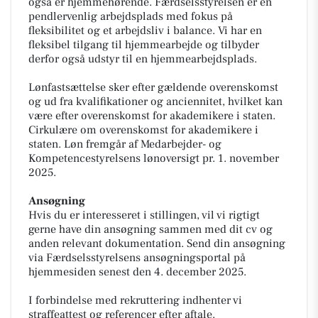
også er hjemmehørende. Færdselsstyrelsen er en
pendlervenlig arbejdsplads med fokus på
fleksibilitet og et arbejdsliv i balance. Vi har en
fleksibel tilgang til hjemmearbejde og tilbyder
derfor også udstyr til en hjemmearbejdsplads.
Lønfastsættelse sker efter gældende overenskomst
og ud fra kvalifikationer og anciennitet, hvilket kan
være efter overenskomst for akademikere i staten.
Cirkulære om overenskomst for akademikere i
staten. Løn fremgår af Medarbejder- og
Kompetencestyrelsens lønoversigt pr. 1. november
2025.
Ansøgning
Hvis du er interesseret i stillingen, vil vi rigtigt
gerne have din ansøgning sammen med dit cv og
anden relevant dokumentation. Send din ansøgning
via Færdselsstyrelsens ansøgningsportal på
hjemmesiden senest den 4. december 2025.
I forbindelse med rekruttering indhenter vi
straffeattest og referencer efter aftale.