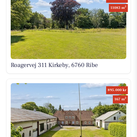
2
11083 m
Roagervej 311 Kirkeby, 6760 Ribe
895.000 kr
2
167 m