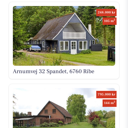
248.000 kr
2
105 m
Arnumvej 32 Spandet, 6760 Ribe
795.000 kr
2
144 m