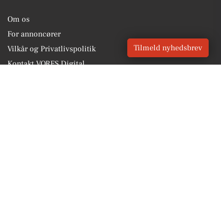
Om os
For annoncører
Tilmeld nyhedsbrev
Vilkår og Privatlivspolitik
Kontakt VORES Digital
Administrer samtykke
GENVEJE
Seneste nyt fra Ribe
Vores lokale erhverv
Kalenderen for Ribe
Fakta om Ribe
Erhvervsartikler
Esbjerg Kommune