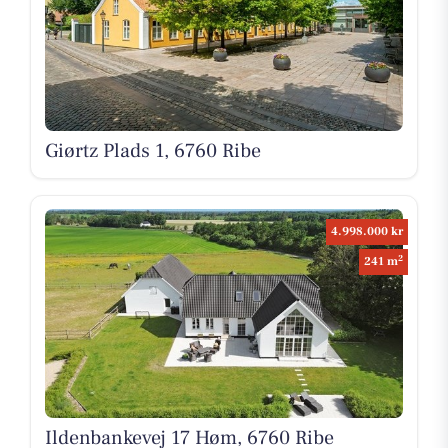
Giørtz Plads 1, 6760 Ribe
4.998.000 kr
2
241 m
Ildenbankevej 17 Høm, 6760 Ribe