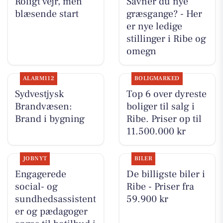
Roligt vejr, men
Savner du nye
blæsende start
græsgange? - Her
er nye ledige
stillinger i Ribe og
omegn
ALARM112
BOLIGMARKED
Sydvestjysk
Top 6 over dyreste
Brandvæsen:
boliger til salg i
Brand i bygning
Ribe. Priser op til
11.500.000 kr
JOBNYT
BILER
Engagerede
De billigste biler i
social- og
Ribe - Priser fra
sundhedsassistent
59.900 kr
er og pædagoger