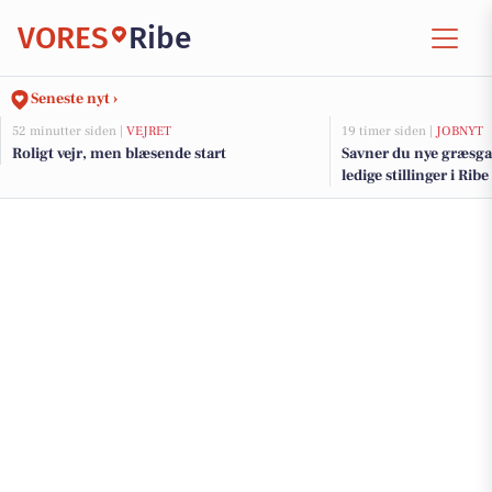
VORES
Ribe
Seneste nyt ›
52 minutter siden |
VEJRET
19 timer siden |
JOBNYT
Roligt vejr, men blæsende start
Savner du nye græsga
ledige stillinger i Ri