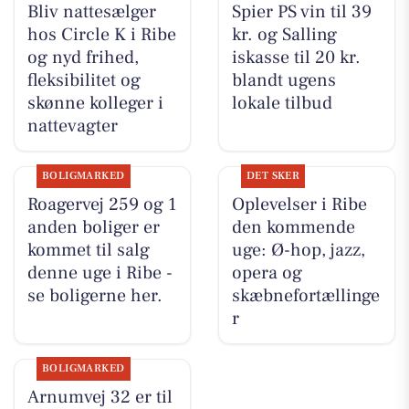
Bliv nattesælger
Spier PS vin til 39
hos Circle K i Ribe
kr. og Salling
og nyd frihed,
iskasse til 20 kr.
fleksibilitet og
blandt ugens
skønne kolleger i
lokale tilbud
nattevagter
BOLIGMARKED
DET SKER
Roagervej 259 og 1
Oplevelser i Ribe
anden boliger er
den kommende
kommet til salg
uge: Ø-hop, jazz,
denne uge i Ribe -
opera og
se boligerne her.
skæbnefortællinge
r
BOLIGMARKED
Arnumvej 32 er til