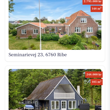
2.795.000 kr
2
148 m
Seminarievej 23, 6760 Ribe
248.000 kr
2
105 m