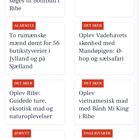
søges til botilbud i
Ribe
ALARM112
DET SKER
To rumænske
Oplev Vadehavets
mænd dømt for 56
skønhed med
butikstyverier i
Mandøpigen: Ø-
Jylland og på
hop og sælsafari
Sjælland
DET SKER
DET SKER
Oplev Ribe:
Oplev
Guidede ture,
vietnamesisk mad
eksotisk mad og
med Bánh Mí King
naturoplevelser
i Ribe
JOBNYT
DAGLIGVARER