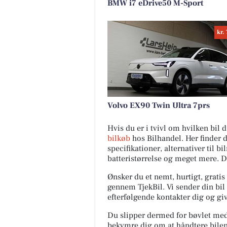
BMW i7 eDrive50 M-Sport
kr.
Volvo EX90 Twin Ultra 7prs
Hvis du er i tvivl om hvilken bil
bilkøb
hos Bilhandel. Her finder 
specifikationer, alternativer til b
batteristørrelse og meget mere. 
Ønsker du et nemt, hurtigt, gratis
gennem TjekBil. Vi sender din bil 
efterfølgende kontakter dig og giv
Du slipper dermed for bøvlet med s
bekymre dig om at håndtere bilen