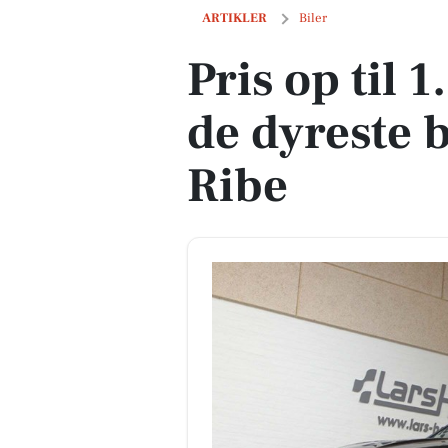
Pris op til 1.599.800 kr! Se de dyreste bi
ARTIKLER
Biler
Pris op til 
de dyreste bi
Ribe