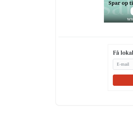
Få loka
Email