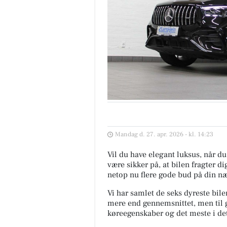
Mandag d. 27. apr. 2026 - kl. 14:23
Vil du have elegant luksus, når du 
være sikker på, at bilen fragter di
netop nu flere gode bud på din næ
Vi har samlet de seks dyreste bile
mere end gennemsnittet, men til 
køreegenskaber og det meste i det