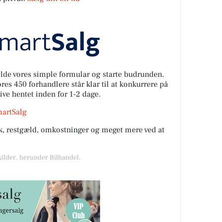
fylde vores simple formular og starte budrunden.
es 450 forhandlere står klar til at konkurrere på
live hentet inden for 1-2 dage.
martSalg
rik, restgæld, omkostninger og meget mere ved at
kilder, herunder Bilhandel.