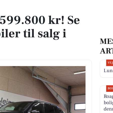
ler til salg i Ribe
1.599.800 kr! Se
ler til salg i
ME
AR
VE
Lun 
BO
Roa
boli
denn