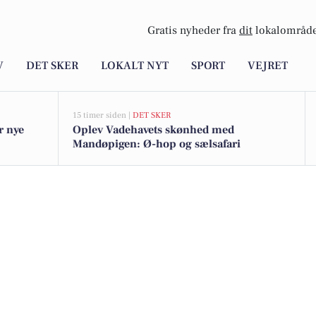
Gratis nyheder fra
dit
lokalområde
V
DET SKER
LOKALT NYT
SPORT
VEJRET
15 timer siden |
DET SKER
r nye
Oplev Vadehavets skønhed med
Mandøpigen: Ø-hop og sælsafari