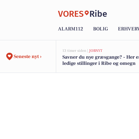
VORES
Ribe
ALARM112
BOLIG
ERHVER
13 timer siden |
JOBNYT
Seneste nyt ›
Savner du nye græsgange? - Her e
ledige stillinger i Ribe og omegn