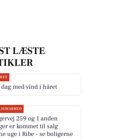
ST LÆSTE
TIKLER
JRET
dag med vind i håret
LIGMARKED
gervej 259 og 1 anden
ger er kommet til salg
e uge i Ribe - se boligerne