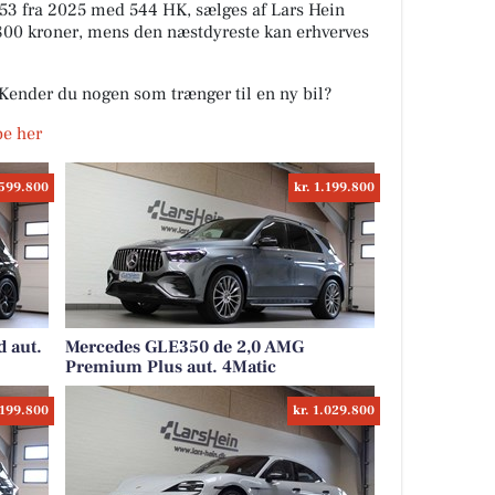
53 fra 2025 med 544 HK, sælges af Lars Hein
800 kroner, mens den næstdyreste kan erhverves
. Kender du nogen som trænger til en ny bil?
ibe her
.599.800
kr. 1.199.800
 aut.
Mercedes GLE350 de 2,0 AMG
Premium Plus aut. 4Matic
.199.800
kr. 1.029.800