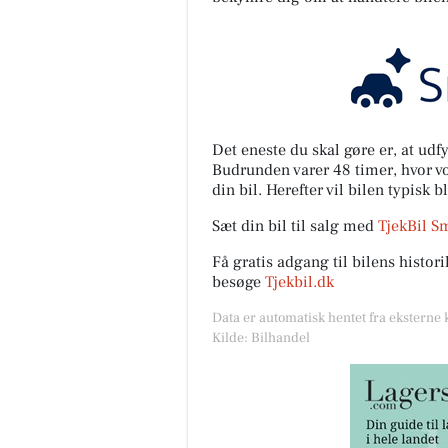
Det eneste du skal gøre er, at ud
Budrunden varer 48 timer, hvor vor
din bil. Herefter vil bilen typisk b
Sæt din bil til salg med
TjekBil S
Få gratis adgang til bilens histo
besøge
Tjekbil.dk
Data er automatisk hentet fra eksterne 
Kilde: Bilhandel