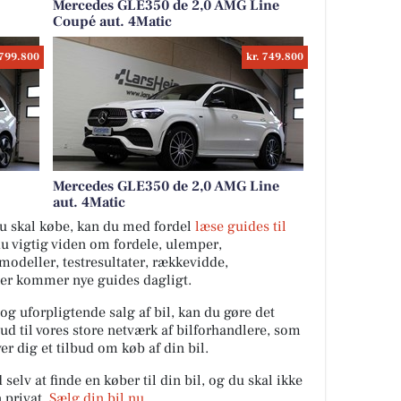
Mercedes GLE350 de 2,0 AMG Line
Coupé aut. 4Matic
 799.800
kr. 749.800
Mercedes GLE350 de 2,0 AMG Line
aut. 4Matic
 du skal købe, kan du med fordel
læse guides til
du vigtig viden om fordele, ulemper,
ilmodeller, testresultater, rækkevidde,
Der kommer nye guides dagligt.
 og uforpligtende salg af bil, kan du gøre det
ud til vores store netværk af bilforhandlere, som
er dig et tilbud om køb af din bil.
elv at finde en køber til din bil, og du skal ikke
 privat.
Sælg din bil nu