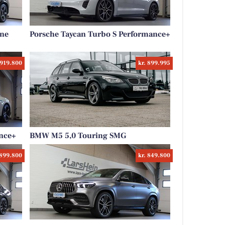
ine
Porsche Taycan Turbo S Performance+
 919.800
kr. 899.995
nce+
BMW M5 5,0 Touring SMG
 899.800
kr. 849.800