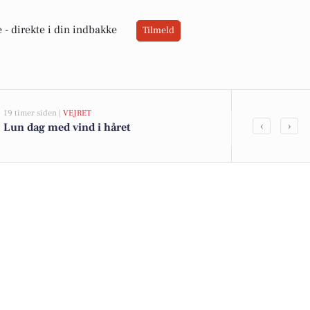
 -
direkte i din indbakke
Tilmeld
19 timer siden |
VEJRET
05-08-2026 17:00
‹
›
Lun dag med vind i håret
Sydvestjysk 