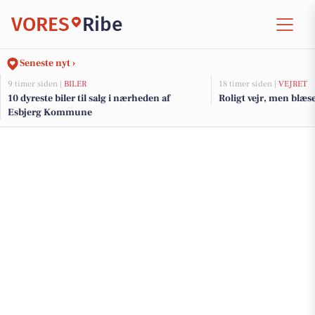
VORES
Ribe
Seneste nyt ›
9 timer siden |
BILER
18 timer siden |
VEJRET
10 dyreste biler til salg i nærheden af
Roligt vejr, men blæs
Esbjerg Kommune