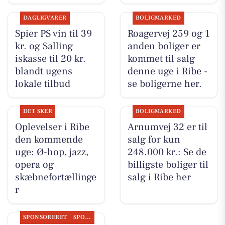
DAGLIGVARER
BOLIGMARKED
Spier PS vin til 39
Roagervej 259 og 1
kr. og Salling
anden boliger er
iskasse til 20 kr.
kommet til salg
blandt ugens
denne uge i Ribe -
lokale tilbud
se boligerne her.
DET SKER
BOLIGMARKED
Oplevelser i Ribe
Arnumvej 32 er til
den kommende
salg for kun
uge: Ø-hop, jazz,
248.000 kr.: Se de
opera og
billigste boliger til
skæbnefortællinge
salg i Ribe her
r
SPONSORERET
SPONSORERET INDHOLD