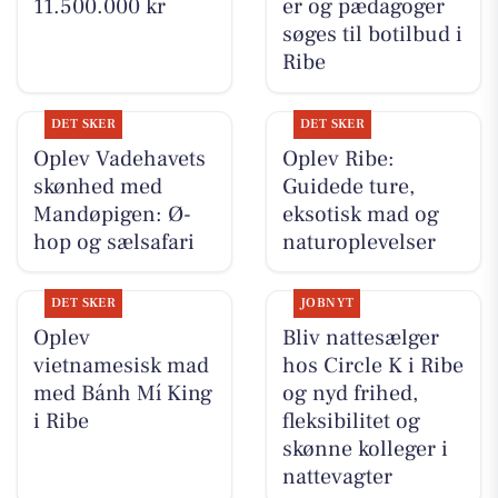
11.500.000 kr
er og pædagoger
søges til botilbud i
Ribe
DET SKER
DET SKER
Oplev Vadehavets
Oplev Ribe:
skønhed med
Guidede ture,
Mandøpigen: Ø-
eksotisk mad og
hop og sælsafari
naturoplevelser
DET SKER
JOBNYT
Oplev
Bliv nattesælger
vietnamesisk mad
hos Circle K i Ribe
med Bánh Mí King
og nyd frihed,
i Ribe
fleksibilitet og
skønne kolleger i
nattevagter