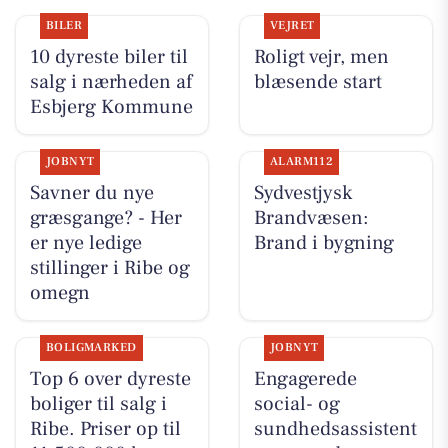
BILER
VEJRET
10 dyreste biler til
Roligt vejr, men
salg i nærheden af
blæsende start
Esbjerg Kommune
JOBNYT
ALARM112
Savner du nye
Sydvestjysk
græsgange? - Her
Brandvæsen:
er nye ledige
Brand i bygning
stillinger i Ribe og
omegn
BOLIGMARKED
JOBNYT
Top 6 over dyreste
Engagerede
boliger til salg i
social- og
Ribe. Priser op til
sundhedsassistent