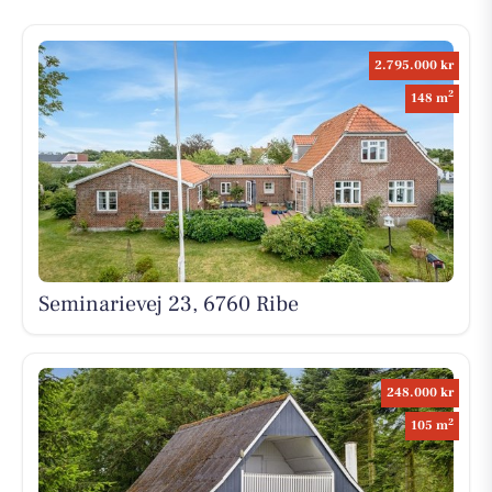
2.795.000 kr
2
148 m
Seminarievej 23, 6760 Ribe
248.000 kr
2
105 m