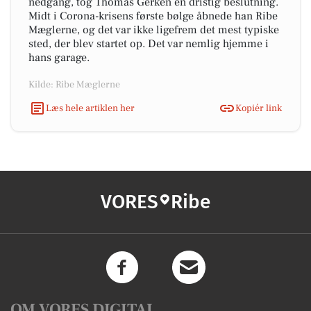
nedgang, tog Thomas Gerken en dristig beslutning.
Midt i Corona-krisens første bølge åbnede han Ribe
Mæglerne, og det var ikke ligefrem det mest typiske
sted, der blev startet op. Det var nemlig hjemme i
hans garage.
Kilde: Ribe Mæglerne
Læs hele artiklen her
Kopiér link
VORES
Ribe
OM VORES DIGITAL