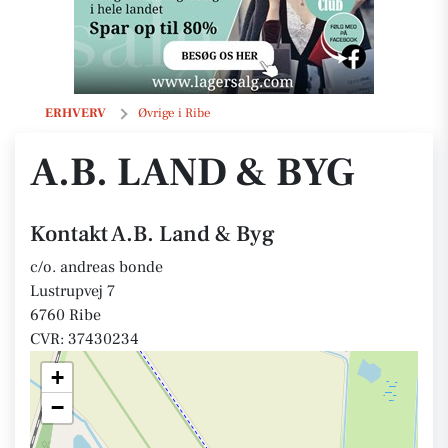
A.B. Land & Byg
ERHVERV
Øvrige i Ribe
A.B. LAND & BYG
Kontakt A.B. Land & Byg
c/o. andreas bonde
Lustrupvej 7
6760 Ribe
CVR: 37430234
+
−