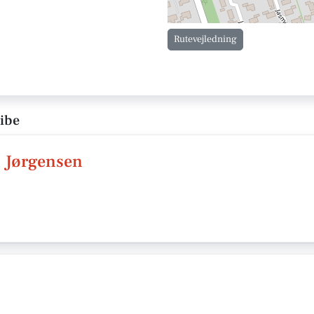
Rutevejledning
Ribe
n Jørgensen