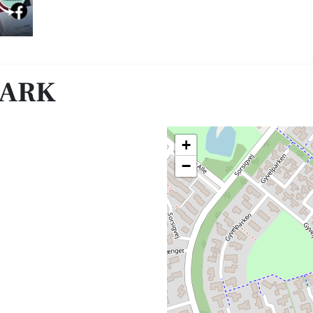
MARK
+
−