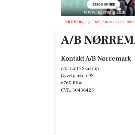
A/B Nørremark
ERHVERV
Udlejningselskab i Ribe
A/B NØRRE
Kontakt A/B Nørremark
c/o. Lotte Skaarup
Gyvelparken 92
6760 Ribe
CVR: 30436423