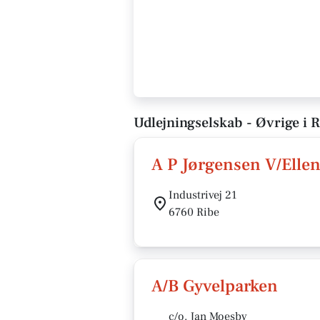
Udlejningselskab - Øvrige i 
A P Jørgensen V/Elle
Industrivej 21
6760 Ribe
A/B Gyvelparken
c/o. Jan Moesby