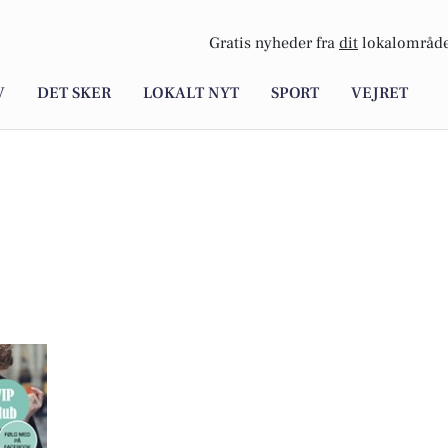
Gratis nyheder fra
dit
lokalområde
V
DET SKER
LOKALT NYT
SPORT
VEJRET