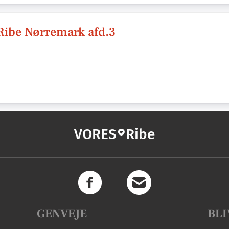
Ribe Nørremark afd.3
VORES
Ribe
GENVEJE
BLI