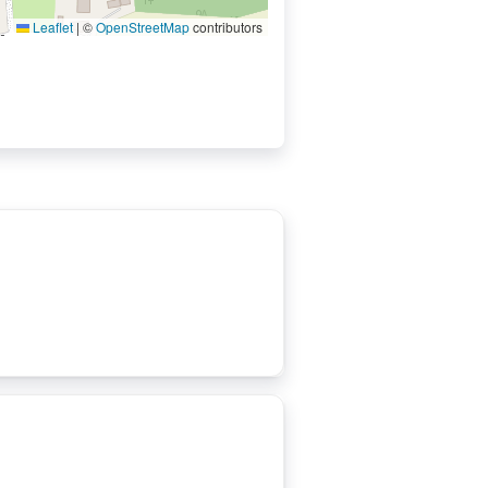
Leaflet
|
©
OpenStreetMap
contributors