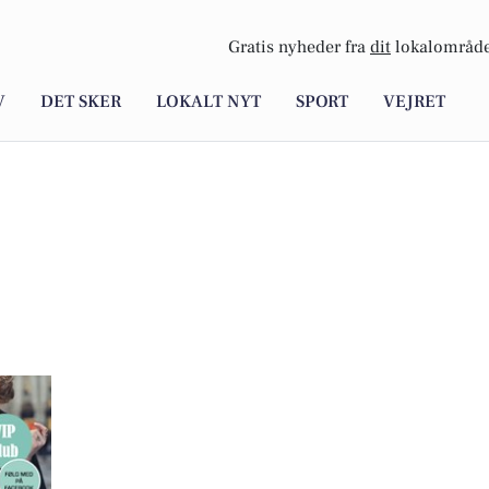
Gratis nyheder fra
dit
lokalområde
V
DET SKER
LOKALT NYT
SPORT
VEJRET