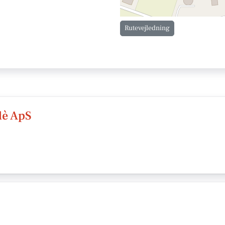
Rutevejledning
dè ApS