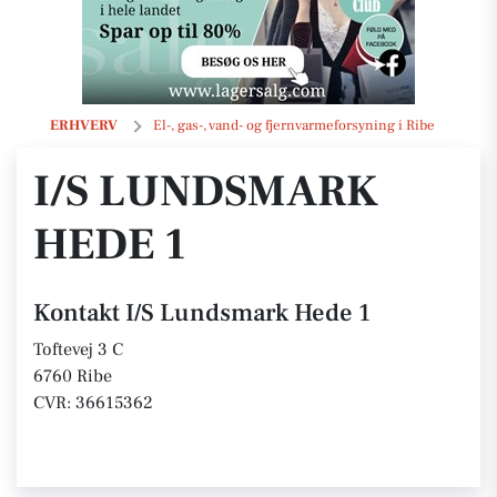
I/S Lundsmark Hede 1
ERHVERV
El-, gas-, vand- og fjernvarmeforsyning i Ribe
I/S LUNDSMARK
HEDE 1
Kontakt I/S Lundsmark Hede 1
Toftevej 3 C
6760 Ribe
CVR: 36615362