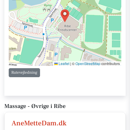
Leaflet
|
©
OpenStreetMap
contributors
Rutevejledning
Massage - Øvrige i Ribe
AneMetteDam.dk