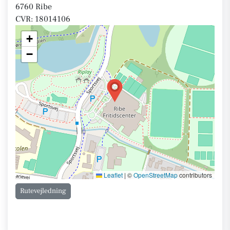
6760 Ribe
CVR: 18014106
+
−
Leaflet
|
©
OpenStreetMap
contributors
Rutevejledning