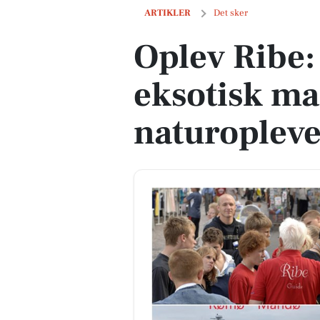
Oplev Ribe: Guidede ture, eksotisk ma
ARTIKLER
Det sker
Oplev Ribe:
eksotisk ma
naturopleve