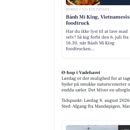
ØVRIGT // VIA KULTUNAUT
Bánh Mí King, Vietnamesis
foodtruck
Har du ikke lyst til at lave mad
selv? Så kig forbi den 6. juli fra 
16.30, når Bánh Mí King
foodtrucken...
Ø-hop i Vadehavet
Lørdag er der mulighed for at tage
byder på smukke naturscenerier 
endda sæler. Det bliver en uforgl
Tidspunkt: Lørdag 8. august 2026,
Sted: Afgang fra Mandøpigen, Man