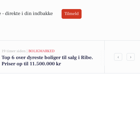
 -
direkte i din indbakke
Tilmeld
19 timer siden |
BOLIGMARKED
23 timer siden |
‹
›
Top 6 over dyreste boliger til salg i Ribe.
Oplev Ribe: 
Priser op til 11.500.000 kr
naturoplevel