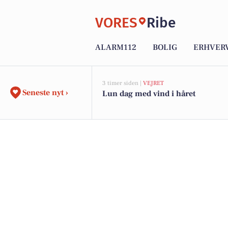
VORES
Ribe
ALARM112
BOLIG
ERHVER
3 timer siden |
VEJRET
Seneste nyt ›
Lun dag med vind i håret