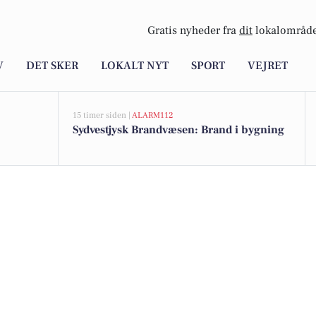
Gratis nyheder fra
dit
lokalområde
V
DET SKER
LOKALT NYT
SPORT
VEJRET
15 timer siden |
ALARM112
Sydvestjysk Brandvæsen: Brand i bygning