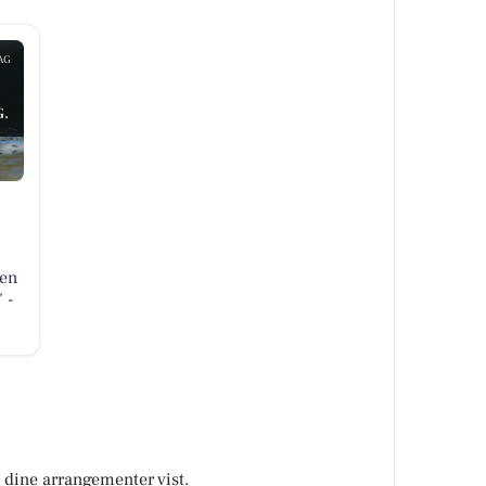
AG
.
den
 -
å dine arrangementer vist.