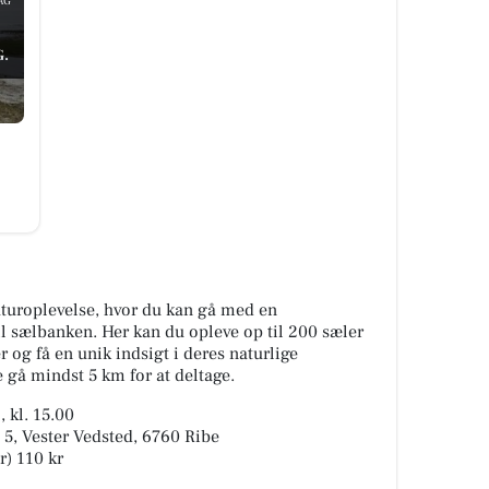
AG
.
aturoplevelse, hvor du kan gå med en
il sælbanken. Her kan du opleve op til 200 sæler
r og få en unik indsigt i deres naturlige
 gå mindst 5 km for at deltage.
 kl. 15.00
 5, Vester Vedsted, 6760 Ribe
r) 110 kr