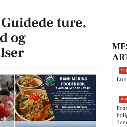
d og naturoplevelser
 Guidede ture,
d og
ME
lser
AR
VE
Lun 
BO
Roa
boli
denn