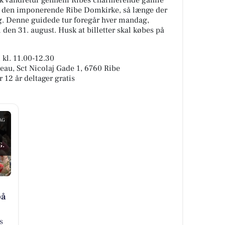
isk vandretur gennem Ribes charmerende gamle
 i den imponerende Ribe Domkirke, så længe der
ng. Denne guidede tur foregår hver mandag,
l den 31. august. Husk at billetter skal købes på
 kl. 11.00-12.30
eau, Sct Nicolaj Gade 1, 6760 Ribe
r 12 år deltager gratis
AG
G.
på
s