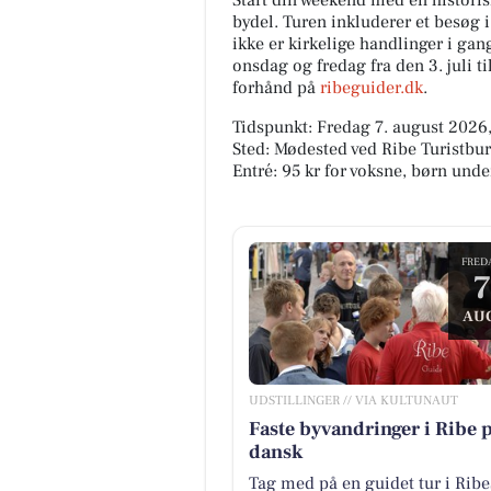
Start din weekend med en histor
bydel. Turen inkluderer et besøg
ikke er kirkelige handlinger i ga
onsdag og fredag fra den 3. juli ti
forhånd på
ribeguider.dk
.
Tidspunkt: Fredag 7. august 2026,
Sted: Mødested ved Ribe Turistbur
Entré: 95 kr for voksne, børn unde
FRED
7
AU
UDSTILLINGER // VIA KULTUNAUT
Faste byvandringer i Ribe 
dansk
Tag med på en guidet tur i Ribe