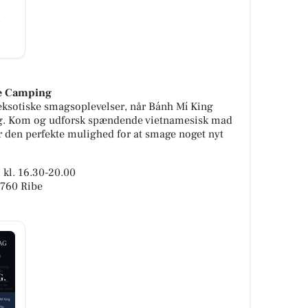
be Camping
eksotiske smagsoplevelser, når Bánh Mí King
g. Kom og udforsk spændende vietnamesisk mad
er den perfekte mulighed for at smage noget nyt
 kl. 16.30-20.00
6760 Ribe
AG
G.