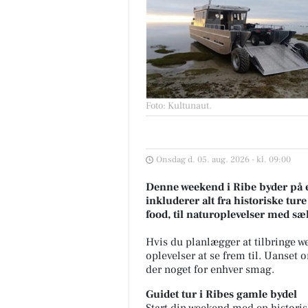
Foto: Kultunaut
.
Onsdag d. 05. aug. 2026 - kl. 09:00
Denne weekend i Ribe byder på 
inkluderer alt fra historiske tur
food, til naturoplevelser med sæ
Hvis du planlægger at tilbringe 
oplevelser at se frem til. Uanset o
der noget for enhver smag.
Guidet tur i Ribes gamle bydel