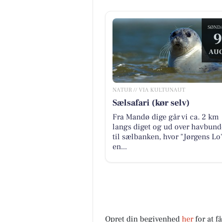
SØND
9
AUG
NATUR // VIA KULTUNAUT
Sælsafari (kør selv)
Fra Mandø dige går vi ca. 2 km
langs diget og ud over havbun
til sælbanken, hvor "Jørgens Lo"
en...
Opret din begivenhed
her
for at f