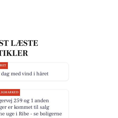
ST LÆSTE
TIKLER
JRET
dag med vind i håret
LIGMARKED
gervej 259 og 1 anden
ger er kommet til salg
e uge i Ribe - se boligerne