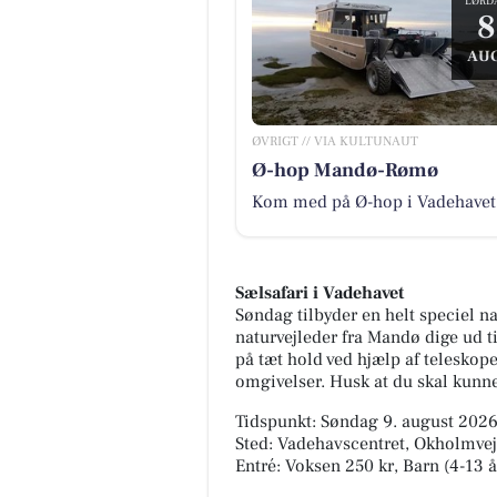
LØRD
8
AUG
ØVRIGT // VIA KULTUNAUT
Ø-hop Mandø-Rømø
Kom med på Ø-hop i Vadehavet
Sælsafari i Vadehavet
Søndag tilbyder en helt speciel n
naturvejleder fra Mandø dige ud t
på tæt hold ved hjælp af teleskope
omgivelser. Husk at du skal kunne
Tidspunkt: Søndag 9. august 2026,
Sted: Vadehavscentret, Okholmvej
Entré: Voksen 250 kr, Barn (4-13 å