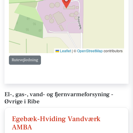
Leaflet
|
©
OpenStreetMap
contributors
Rutevejledning
El-, gas-, vand- og fjernvarmeforsyning -
Øvrige i Ribe
Egebæk-Hviding Vandværk
AMBA