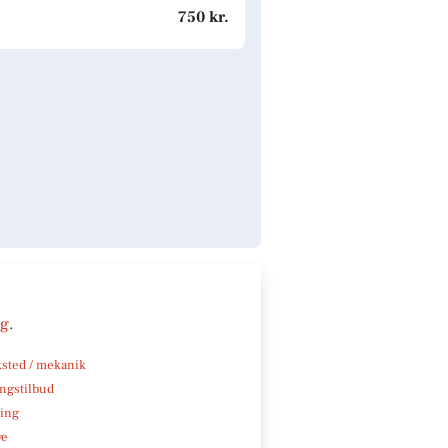
750 kr.
ng
.
sted / mekanik
ngstilbud
ning
ve