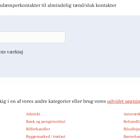
lysdæmperkontakter til almindelig tænd/sluk kontakter
nte værktøj
kig i en af vores andre kategorier eller brug vores
udvidet søgni
Arkitekt
Autoværk
Bank og pengeinstitut
Behandli
Bilforhandler
Biludlej
Byggemarked / trælast
Børneha