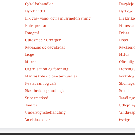
Cykelforhandler
Dagpleje
Dyrehandel
Dyrlæge
El-, gas-, vand- og fjernvarmeforsyning
Elektrike
Entreprenør
Fitnessc
Fotograf
Frisør
Guldsmed / Urmager
Hotel
Købmand og døgnkiosk
Køkkenfo
Læge
Maler
Murer
Offentlig
Organisation og forening
Piercing 
Planteskole / blomsterhandler
Psykolog
Restaurant og café
Skomage
Skønheds- og hudpleje
Smed
Supermarked
Tandlæg
Tømrer
Udlejnin
Undervognsbehandling
Vindues
Værtshus / bar
Øvrige