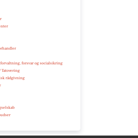
r
enter
rhandler
 forvaltning, forsvar og socialsikring
/ Tatovering
isk rådgivning
r
e
gselskab
pudser