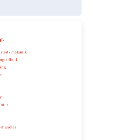
ng
.
sted / mekanik
ngstilbud
ning
ve
r
enter
rhandler