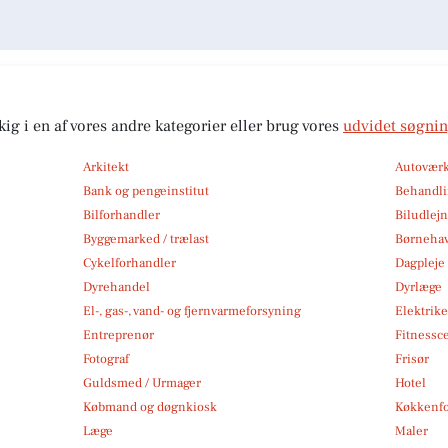
kig i en af vores andre kategorier eller brug vores
udvidet søgni
Arkitekt
Autoværk
Bank og pengeinstitut
Behandli
Bilforhandler
Biludlej
Byggemarked / trælast
Børneha
Cykelforhandler
Dagpleje
Dyrehandel
Dyrlæge
El-, gas-, vand- og fjernvarmeforsyning
Elektrike
Entreprenør
Fitnessc
Fotograf
Frisør
Guldsmed / Urmager
Hotel
Købmand og døgnkiosk
Køkkenfo
Læge
Maler