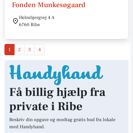
Fonden Munkesøgaard
Helmbjergvej 4 A
6760 Ribe
1
2
3
4
Få billig hjælp fra
private i Ribe
Beskriv din opgave og modtag gratis bud fra lokale
med Handyhand.