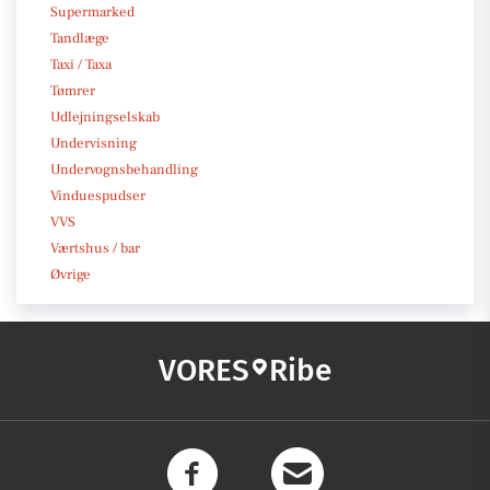
Supermarked
Tandlæge
Taxi / Taxa
Tømrer
Udlejningselskab
Undervisning
Undervognsbehandling
Vinduespudser
VVS
Værtshus / bar
Øvrige
VORES
Ribe