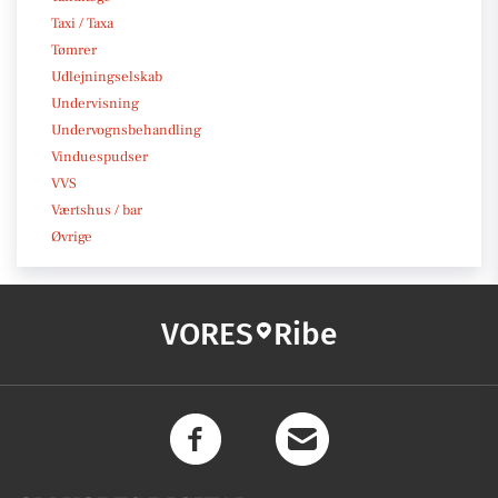
Taxi / Taxa
Tømrer
Udlejningselskab
Undervisning
Undervognsbehandling
Vinduespudser
VVS
Værtshus / bar
Øvrige
VORES
Ribe