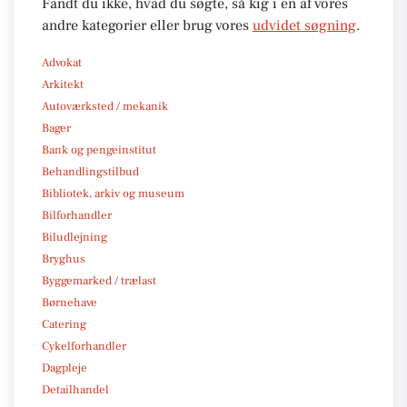
Fandt du ikke, hvad du søgte, så kig i en af vores
andre kategorier eller brug vores
udvidet søgning
.
Advokat
Arkitekt
Autoværksted / mekanik
Bager
Bank og pengeinstitut
Behandlingstilbud
Bibliotek, arkiv og museum
Bilforhandler
Biludlejning
Bryghus
Byggemarked / trælast
Børnehave
Catering
Cykelforhandler
Dagpleje
Detailhandel