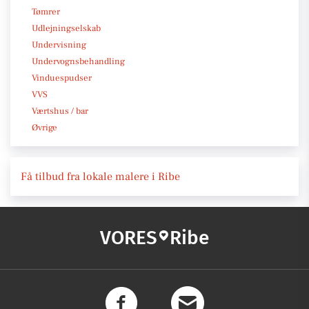
Tømrer
Udlejningselskab
Undervisning
Undervognsbehandling
Vinduespudser
VVS
Værtshus / bar
Øvrige
Få tilbud fra lokale malere i Ribe
VORES
Ribe