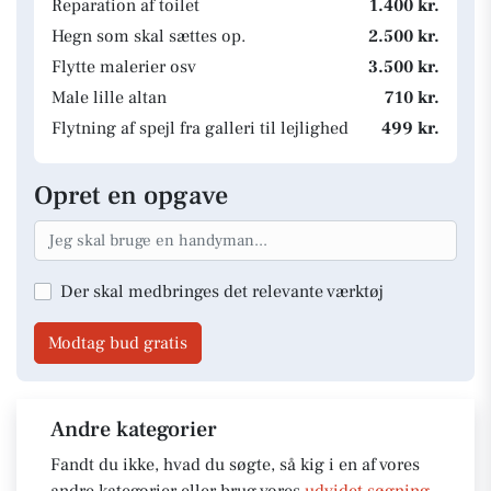
Reparation af toilet
1.400 kr.
Hegn som skal sættes op.
2.500 kr.
Flytte malerier osv
3.500 kr.
Male lille altan
710 kr.
Flytning af spejl fra galleri til lejlighed
499 kr.
Opret en opgave
Der skal medbringes det relevante værktøj
Modtag bud gratis
Andre kategorier
Fandt du ikke, hvad du søgte, så kig i en af vores
andre kategorier eller brug vores
udvidet søgning
.