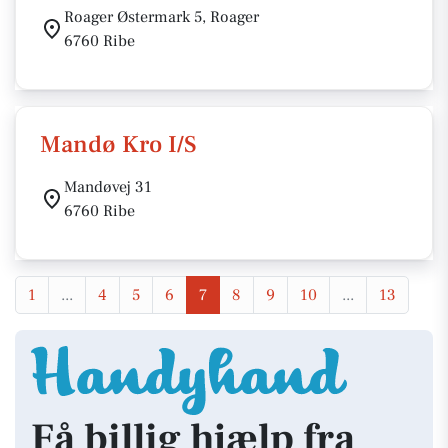
Roager Østermark 5, Roager
6760 Ribe
Mandø Kro I/S
Mandøvej 31
6760 Ribe
1
...
4
5
6
7
8
9
10
...
13
Få billig hjælp fra